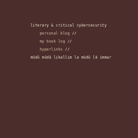
literary & critical cybersecurity
personal blog
//
my book log
//
hyperlinks
//
mūdû mūdâ likallim la mūdû lā immar