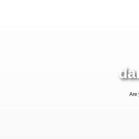
da
Are