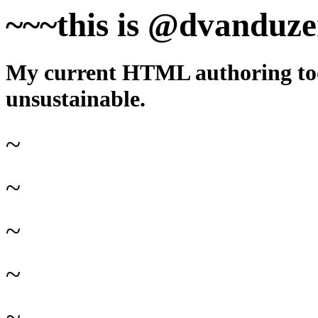
~~~this is @dvanduzer
My current HTML authoring too
unsustainable.
~
~
~
~
~