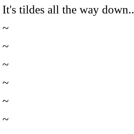
It's tildes all the way down..
~
~
~
~
~
~