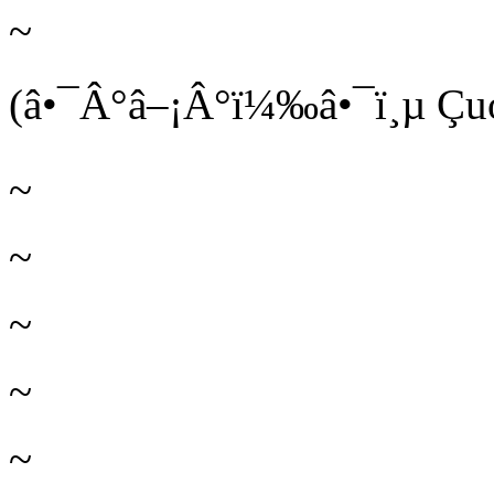
~
(â•¯Â°â–¡Â°ï¼‰â•¯ï¸µ Ç
~
~
~
~
~