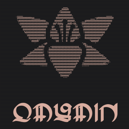
                                 ___                                

                               _@@@@b                               

                              /@@@@@@@                              

 ____                        g@@@@@@@@@,                       ____ 

'@@@@@@@@@@gg____           @@@@@@@@@@@@,           ___~g@@@@@@@@@@@

 \@@@@@@@@@@@@@@@@@@p_     @@@@@F  `@@@@@,    __g@@@@@@@@@@@@@@@@@@ 

  \@@@@@@@@@@@@@@@@@@@9   @@*4@@g  _@@B>4@,  '@@@@@@@@@@@@@@@@@@@W  

   '@@@@@@@@@@@@@@@@@@   g@   |@@  @@@   [@   \@@@@@@@@@@@@@@@@@P   

     @@@@@@@@@@@@@@@@   ;@@@_  @@  @@F .g@@@   @@@@@@@@@@@@@@@@F    

      %@@@@@@@@@@@@@@   @@@@@, |@  @@  @@@@@,  !@@@@@@@@@@@@@@      

       '@@@@@@@@@@@@]   @@@@@@  @  @| ,@@@@@h   @@@@@@@@@@@@P       

         0@@@@@@@@@@8   "4@@@@  @  @  g@@@B>"   B@@@@@@@@@@'        

          '@@@@B"          '@@  l  B  @@P          '%@@@@F          

             '    _-@P                        "@g_     "            

               _@@@@   _~ggggggggggggggggggg_   T@@@g_              

            _@@@@@@|  .@@@@@@@@@@@@@@@@@@@@@@g   @@@@@@p_           

         _g@@@@@@@@|  !@@@@@@@@@@@@@@@@@@@@@@@   @@@@@@@@@_         

       _@@@@@@@@@@@B   @@@@@@@@@@@@@@@@@@@@@@"  .@@@@@@@@@@@g_      

    ,g@@@@@@@@@@@@@@,  '@@@@@@@@@@@@@@@@@@@@8   @@@@@@@@@@@@@@@_    

   @@@@@@@@@@@@@@@@@@   \@@@@@@@@@@@@@@@@@@W   j@@@@@@@@@@@@@@@@@,  

   '-=B@@@@@@@@@@@@@@@   '@@@@@@@@@@@@@@@@P   J@@@@@@@@@@@@@@BD="   

                 '""""    `@@@@@@@@@@@@@@F    """""                 

                            0@@@@@@@@@@@'                           

                             "@@@@@@@@D                             

                               Q@@@@@"                              

                                 """                                

emymin