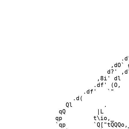
 
       
        .d
      ,dO` 
     d?' ,d
   ,8i' dl  
  .df' (O,  
 .df'   `"    
.d(             
Ql         .      
qQ         |L       
qp         t\io,_    
`qp        `Q["tQQQo,