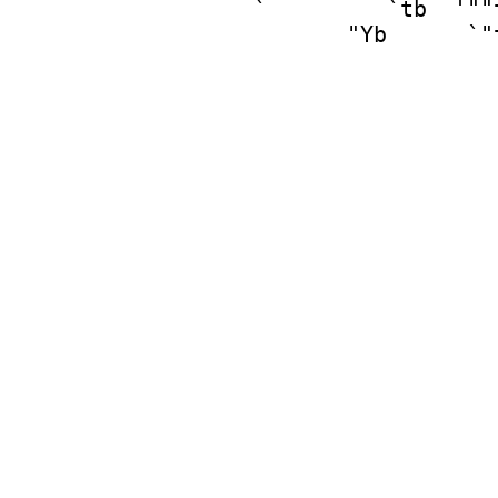
  `         `tb  '""
             "Yb      `"
                     
                             
                             
                           
                            
                           
                         
                